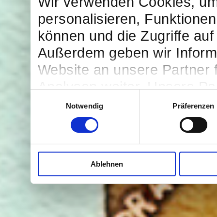
Wir verwenden Cookies, um
personalisieren, Funktionen
können und die Zugriffe auf
Außerdem geben wir Inform
Website an unsere Partner 
Analysen weiter. Unsere Par
Einwilligungsauswahl
möglicherweise mit weitere
Notwendig
Präferenzen
bereitgestellt haben oder d
Dienste gesammelt haben.
Ablehnen