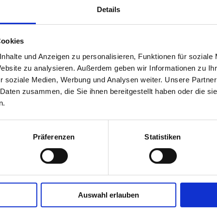
Details
 und psychologischer Sicht
ädischen und psychischen Symptomen
Cookies
nhalte und Anzeigen zu personalisieren, Funktionen für soziale
 Erfahrungen und Umgang mit Stress im Alltag
Website zu analysieren. Außerdem geben wir Informationen zu I
rippe:
r soziale Medien, Werbung und Analysen weiter. Unsere Partner
 Daten zusammen, die Sie ihnen bereitgestellt haben oder die s
fördern
n.
ssbewältigung im Kita-Alltag
nstrument in Sprechberufen
Präferenzen
Statistiken
d Hort:
trategien
Auswahl erlauben
Sprechberufen
ne abgesprochen werden.