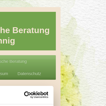
che Beratung
hnig
sche Beratung
ssum
Datenschutz