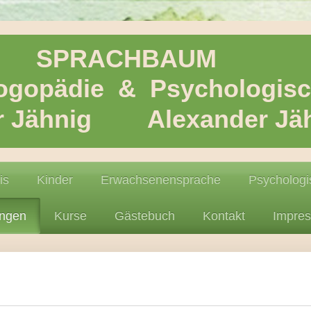
CHBAUM
Logopädie & Psychologis
er Jähnig Alexander Jä
is
Kinder
Erwachsenensprache
Psychologi
ungen
Kurse
Gästebuch
Kontakt
Impre
ngen
rbildungen und Informationskurse an.