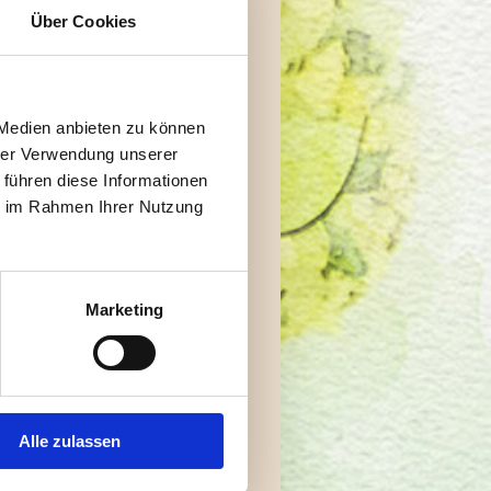
Über Cookies
 Medien anbieten zu können
hrer Verwendung unserer
 führen diese Informationen
ie im Rahmen Ihrer Nutzung
Der Sprachbaum
Marketing
(nach Wendlandt)
Alle zulassen