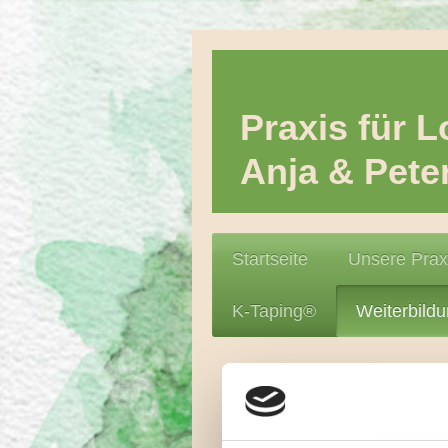
SPRA
Praxis für 
Anja & Pet
Startseite
Unsere Prax
K-Taping®
Weiterbild
Weiterbildu
Auf Wunsch bieten wir Weite