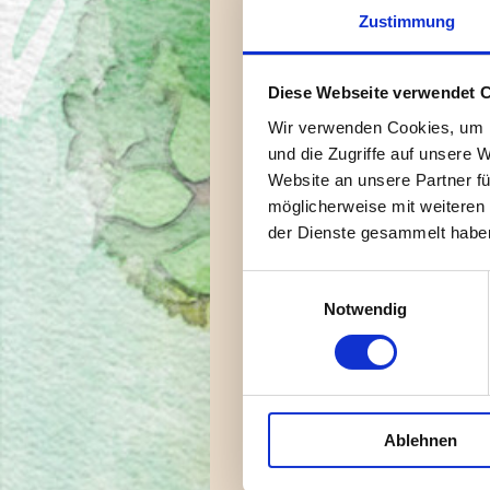
Zustimmung
> Demenz aus logopädischer
> Aphasien mit ihren logop
Diese Webseite verwendet 
Wir verwenden Cookies, um I
> Stress und seine Folgen -
und die Zugriffe auf unsere 
Für Pädagogen in Kita und K
Website an unsere Partner fü
möglicherweise mit weiteren
> Kindersprache spielerisch 
der Dienste gesammelt habe
> Den Stress erziehen - Stre
> Stimme als I
Einwilligungsauswahl
Notwendig
Für Pädagogen in Schule un
> Mobbing - Definition und S
> "Baustelle Pubertät"
Ablehnen
> Stimme als Instrument in 
Weitere Themen können ger